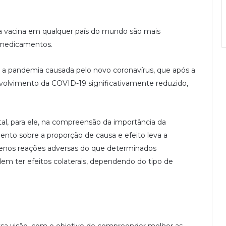
ma vacina em qualquer país do mundo são mais
 medicamentos.
 a pandemia causada pelo novo coronavírus, que após a
volvimento da COVID-19 significativamente reduzido,
l, para ele, na compreensão da importância da
to sobre a proporção de causa e efeito leva a
menos reações adversas do que determinados
 ter efeitos colaterais, dependendo do tipo de
essa visão, com o objetivo de compreender melhor as