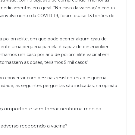
dos medicamentos em geral. “No caso da vacinação contra
envolvimento da COVID-19, foram quase 13 bilhões de
a poliomielite, em que pode ocorrer algum grau de
mente uma pequena parcela é capaz de desenvolver
 tínhamos um caso por ano de poliomielite vacinal em
 tomassem as doses, teríamos 5 mil casos”.
omo conversar com pessoas resistentes ao esquema
idade, as seguintes perguntas são indicadas, na opinião
oença importante sem tomar nenhuma medida
o adverso recebendo a vacina?