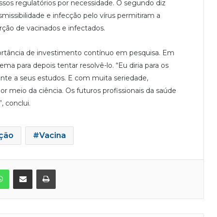
essos regulatórios por necessidade. O segundo diz
ansmissibilidade e infecção pelo vírus permitiram a
rção de vacinados e infectados.
ortância de investimento contínuo em pesquisa. Em
a para depois tentar resolvê-lo. “Eu diria para os
nte a seus estudos. E com muita seriedade,
 meio da ciência. Os futuros profissionais da saúde
 conclui.
ção
Vacina
WhatsApp
Compartilhar via e-mail
Imprimir