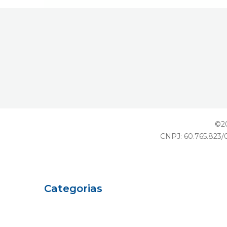
©20
CNPJ: 60.765.823/0
Categorias
Eu sou Einstein
Carreiras