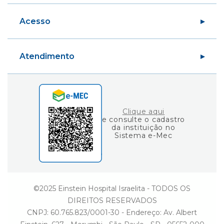
Fundo de Estímulo ao Conhecimento
Centro de Simulação Realística
Eu sou Einstein
Acesso
Graduação
Carreiras
Blog Fique por Dentro
Variedades
Área do Aluno
Ciência e Vida
Atendimento
Área do Professor
Gestão
Consulta de Diplomas
Einstein Social
Fale Conosco
Ouvidoria
Clique aqui
e consulte o cadastro
da instituição no
Sistema e-Mec
©2025 Einstein Hospital Israelita - TODOS OS
DIREITOS RESERVADOS
CNPJ: 60.765.823/0001-30 - Endereço: Av. Albert