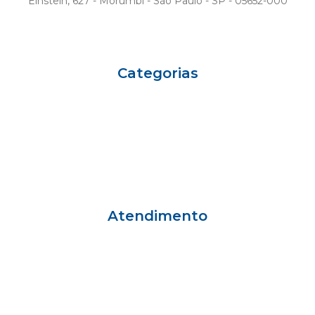
Einstein, 627 - Morumbi - São Paulo - SP - 05652-000
Categorias
Eu sou Einstein
Carreiras
Variedades
Ciência e Vida
Gestão
Einstein Social
Atendimento
Grande São Paulo
55 11 2151-1001
Outras Regiões
55 11 3004-3306