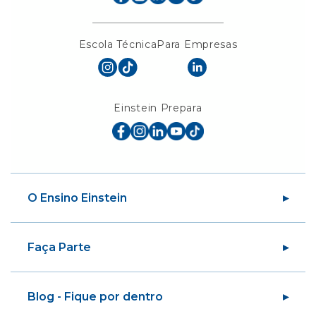
Escola Técnica
Para Empresas
Einstein Prepara
O Ensino Einstein
Sobre a Sociedade
Faça Parte
Sobre o Ensino Einstein
Nossas Unidades
Alumni
Biblioteca
Blog - Fique por dentro
Educação em Saúde da População
Centro de Imagem