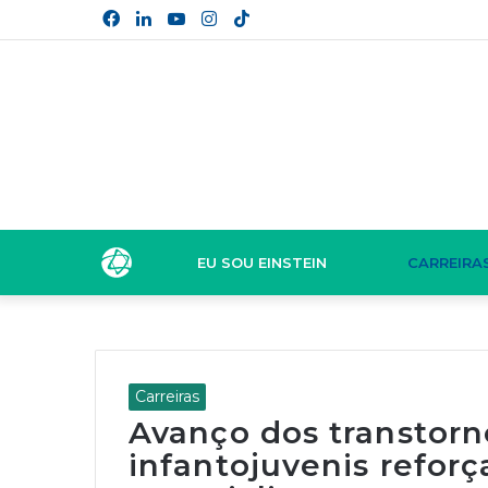
Facebook
Linkedin
YouTube
Instagram
TikTok
EU SOU EINSTEIN
CARREIRA
Carreiras
Avanço dos transtorn
infantojuvenis refor