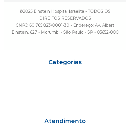
©2025 Einstein Hospital Israelita - TODOS OS
DIREITOS RESERVADOS
CNPJ: 60.765.823/0001-30 - Endereço: Av. Albert
Einstein, 627 - Morumbi - São Paulo - SP - 05652-000
Categorias
Eu sou Einstein
Carreiras
Variedades
Ciência e Vida
Gestão
Einstein Social
Atendimento