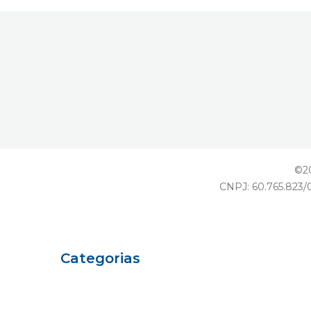
©20
CNPJ: 60.765.823/0
Categorias
Eu sou Einstein
Carreiras