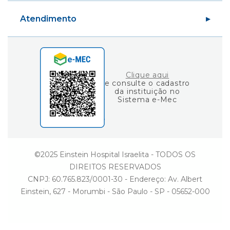
Área do Aluno
Ciência e Vida
Atendimento
Área do Professor
Gestão
Consulta de Diplomas
Einstein Social
Fale Conosco
Ouvidoria
Clique aqui
e consulte o cadastro
da instituição no
Sistema e-Mec
©2025 Einstein Hospital Israelita - TODOS OS
DIREITOS RESERVADOS
CNPJ: 60.765.823/0001-30 - Endereço: Av. Albert
Einstein, 627 - Morumbi - São Paulo - SP - 05652-000