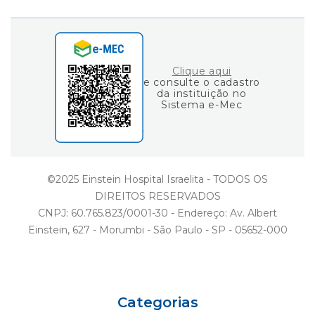
Gestão
Consulta de Diplomas
Einstein Social
Fale Conosco
Ouvidoria
Clique aqui
e consulte o cadastro
da instituição no
Sistema e-Mec
©2025 Einstein Hospital Israelita - TODOS OS
DIREITOS RESERVADOS
CNPJ: 60.765.823/0001-30 - Endereço: Av. Albert
Einstein, 627 - Morumbi - São Paulo - SP - 05652-000
Categorias