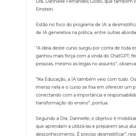
Dra. Dannielle Fernandes Godoi, que também lid
Einstein.
Estão no foco do programa de IA: a desmistific
de IA generativa na prática, entre outras abord
“A ideia deste curso surgiu por conta de toda 
ganhou mais força com a vinda do ChatGPT, fer
pessoas, mesmo as leigas no assunto”, observa 
“Na Educação, a IA também veio com tudo. Os 
imerso nela e o curso se fixa em oferecer um
conectando com a importância e responsabili
transformação do ensino”, pontua.
Segundo a Dra. Dannielle, o objetivo é mobiliz
que aprendam a utilizá-las e preparem seus alun
desconhecimento. É preciso desmistificar”, ress