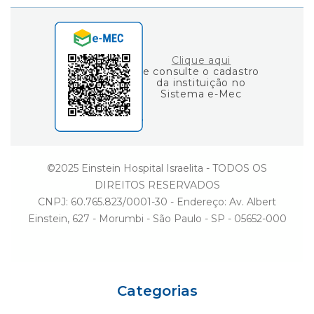
Consulta de Diplomas
Einstein Social
Fale Conosco
Ouvidoria
Clique aqui
e consulte o cadastro
da instituição no
Sistema e-Mec
©2025 Einstein Hospital Israelita - TODOS OS
DIREITOS RESERVADOS
CNPJ: 60.765.823/0001-30 - Endereço: Av. Albert
Einstein, 627 - Morumbi - São Paulo - SP - 05652-000
Categorias