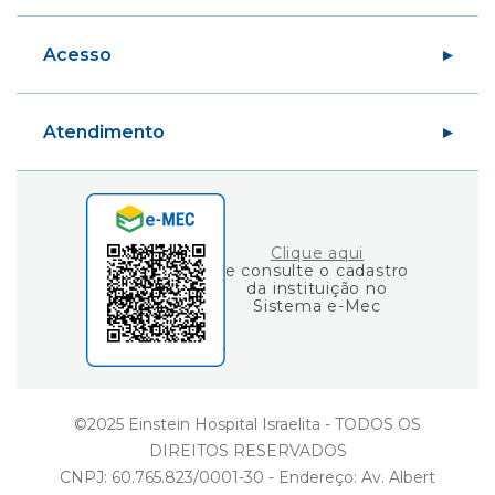
Fundo de Estímulo ao Conhecimento
Centro de Simulação Realística
Eu sou Einstein
Acesso
Graduação
Carreiras
Blog Fique por Dentro
Variedades
Área do Aluno
Ciência e Vida
Atendimento
Área do Professor
Gestão
Consulta de Diplomas
Einstein Social
Fale Conosco
Ouvidoria
Clique aqui
e consulte o cadastro
da instituição no
Sistema e-Mec
©2025 Einstein Hospital Israelita - TODOS OS
DIREITOS RESERVADOS
CNPJ: 60.765.823/0001-30 - Endereço: Av. Albert