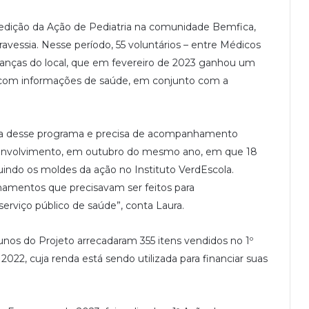
edição da Ação de Pediatria na comunidade Bemfica,
ravessia. Nesse período, 55 voluntários – entre Médicos
anças do local, que em fevereiro de 2023 ganhou um
s com informações de saúde, em conjunto com a
ticipa desse programa e precisa de acompanhamento
senvolvimento, em outubro do mesmo ano, em que 18
uindo os moldes da ação no Instituto VerdEscola.
hamentos que precisavam ser feitos para
erviço público de saúde”, conta Laura.
lunos do Projeto arrecadaram 355 itens vendidos no 1º
22, cuja renda está sendo utilizada para financiar suas