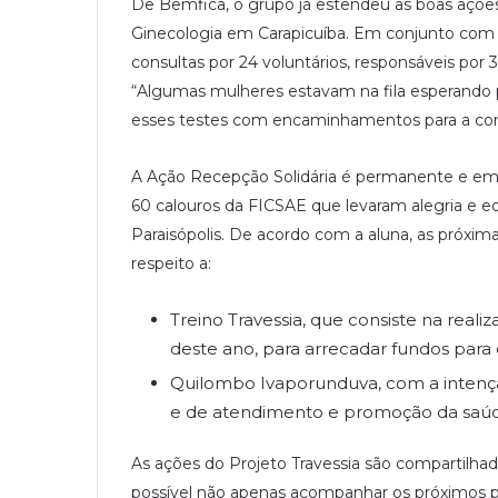
De Bemfica, o grupo já estendeu as boas ações.
Ginecologia em Carapicuíba. Em conjunto com a
consultas por 24 voluntários, responsáveis por 
“Algumas mulheres estavam na fila esperando p
esses testes com encaminhamentos para a cont
A Ação Recepção Solidária é permanente e em
60 calouros da FICSAE que levaram alegria e 
Paraisópolis. De acordo com a aluna, as próxima
respeito a:
Treino Travessia, que consiste na reali
deste ano, para arrecadar fundos para 
Quilombo Ivaporunduva, com a intençã
e de atendimento e promoção da saúd
As ações do Projeto Travessia são compartilhada
possível não apenas acompanhar os próximos p