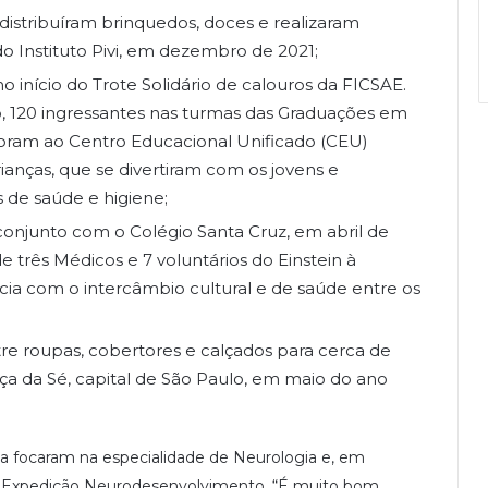
distribuíram brinquedos, doces e realizaram
do Instituto Pivi, em dezembro de 2021;
o início do Trote Solidário de calouros da FICSAE.
 120 ingressantes nas turmas das Graduações em
foram ao Centro Educacional Unificado (CEU)
anças, que se divertiram com os jovens e
de saúde e higiene;
onjunto com o Colégio Santa Cruz, em abril de
três Médicos e 7 voluntários do Einstein à
cia com o intercâmbio cultural e de saúde entre os
ntre roupas, cobertores e calçados para cerca de
ça da Sé, capital de São Paulo, em maio do ano
ia focaram na especialidade de Neurologia e, em
m a Expedição Neurodesenvolvimento. “É muito bom