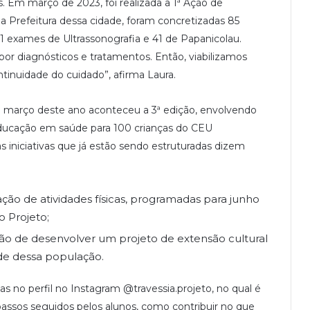
 Em março de 2023, foi realizada a 1ª Ação de
 Prefeitura dessa cidade, foram concretizadas 85
31 exames de Ultrassonografia e 41 de Papanicolau.
or diagnósticos e tratamentos. Então, viabilizamos
inuidade do cuidado”, afirma Laura.
 março deste ano aconteceu a 3ª edição, envolvendo
educação em saúde para 100 crianças do CEU
s iniciativas que já estão sendo estruturadas dizem
zação de atividades físicas, programadas para junho
o Projeto;
o de desenvolver um projeto de extensão cultural
e dessa população.
s no perfil no Instagram @travessia.projeto, no qual é
assos seguidos pelos alunos, como contribuir no que