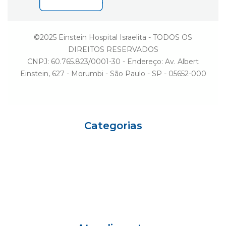
©2025 Einstein Hospital Israelita - TODOS OS
DIREITOS RESERVADOS
CNPJ: 60.765.823/0001-30 - Endereço: Av. Albert
Einstein, 627 - Morumbi - São Paulo - SP - 05652-000
Categorias
Eu sou Einstein
Carreiras
Variedades
Ciência e Vida
Gestão
Einstein Social