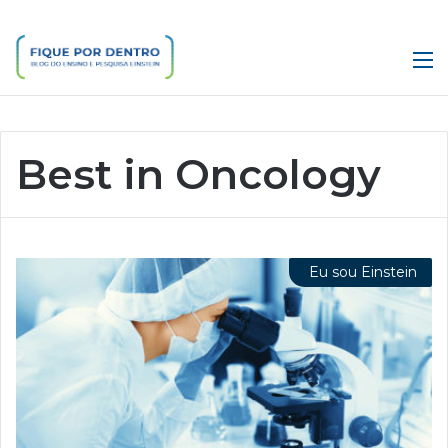
M
Best in Oncology
Eu sou Einstein