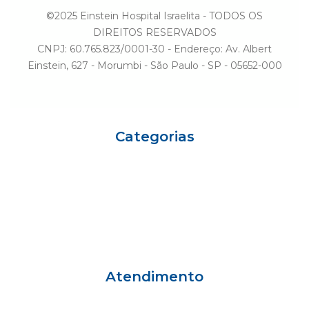
©2025 Einstein Hospital Israelita - TODOS OS
DIREITOS RESERVADOS
CNPJ: 60.765.823/0001-30 - Endereço: Av. Albert
Einstein, 627 - Morumbi - São Paulo - SP - 05652-000
Categorias
Eu sou Einstein
Carreiras
Variedades
Ciência e Vida
Gestão
Einstein Social
Atendimento
Grande São Paulo