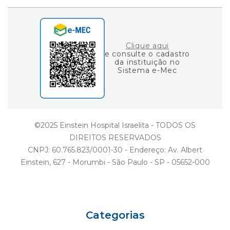
Consulta de Diplomas
Einstein Social
Fale Conosco
Ouvidoria
Clique aqui
e consulte o cadastro
da instituição no
Sistema e-Mec
©2025 Einstein Hospital Israelita - TODOS OS
DIREITOS RESERVADOS
CNPJ: 60.765.823/0001-30 - Endereço: Av. Albert
Einstein, 627 - Morumbi - São Paulo - SP - 05652-000
Categorias