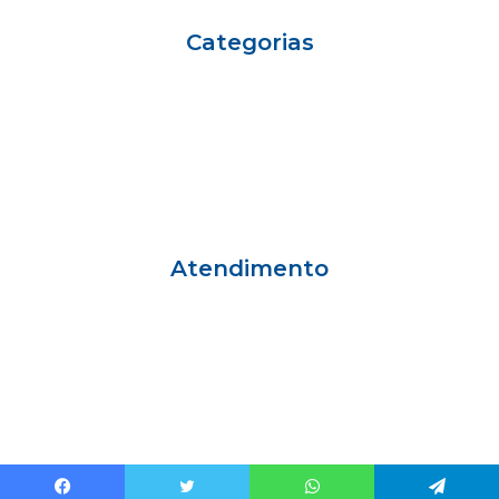
Categorias
Eu sou Einstein
Carreiras
Variedades
Ciência e Vida
Gestão
Einstein Social
Atendimento
Grande São Paulo
55 11 2151-1001
Outras Regiões
55 11 3004-3306