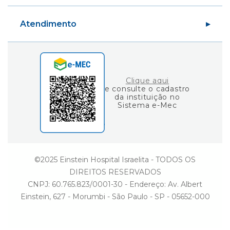
Blog Fique por Dentro
Variedades
Área do Aluno
Ciência e Vida
Atendimento
Área do Professor
Gestão
Consulta de Diplomas
Einstein Social
Fale Conosco
Ouvidoria
Clique aqui
e consulte o cadastro
da instituição no
Sistema e-Mec
©2025 Einstein Hospital Israelita - TODOS OS
DIREITOS RESERVADOS
CNPJ: 60.765.823/0001-30 - Endereço: Av. Albert
Einstein, 627 - Morumbi - São Paulo - SP - 05652-000