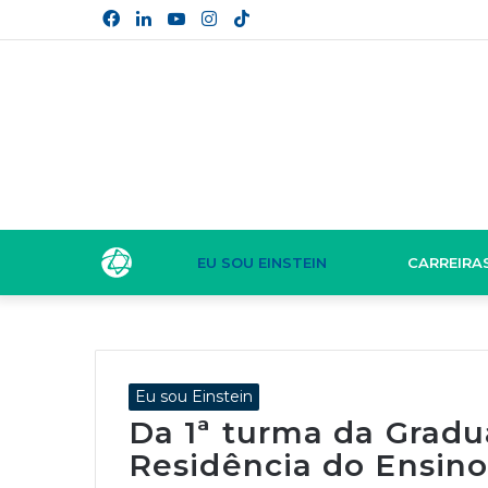
Facebook
Linkedin
YouTube
Instagram
TikTok
EU SOU EINSTEIN
CARREIRA
Eu sou Einstein
Da 1ª turma da Grad
Residência do Ensino