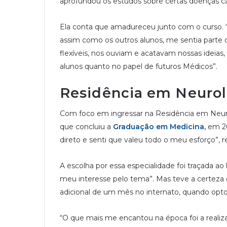
aprofundou os estudos sobre certas doenças car
Ela conta que amadureceu junto com o curso. “
assim como os outros alunos, me sentia parte 
flexíveis, nos ouviam e acatavam nossas ideia
alunos quanto no papel de futuros Médicos”.
Residência em Neurol
Com foco em ingressar na Residência em Neuro
que concluiu a
Graduação em Medicina,
em 20
direto e senti que valeu todo o meu esforço”, 
A escolha por essa especialidade foi traçada ao
meu interesse pelo tema”. Mas teve a certeza d
adicional de um mês no internato, quando optou
“O que mais me encantou na época foi a realiz