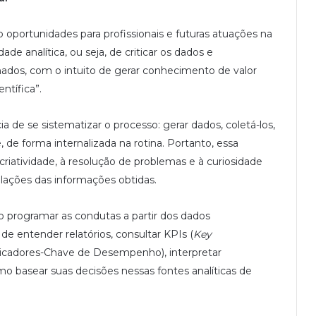
 oportunidades para profissionais e futuras atuações na
ade analítica, ou seja, de criticar os dados e
dos, com o intuito de gerar conhecimento de valor
ntífica”.
de se sistematizar o processo: gerar dados, coletá-los,
 de forma internalizada na rotina. Portanto, essa
 criatividade, à resolução de problemas e à curiosidade
elações das informações obtidas.
rão programar as condutas a partir dos dados
e entender relatórios, consultar KPIs (
Key
dicadores-Chave de Desempenho), interpretar
 basear suas decisões nessas fontes analíticas de