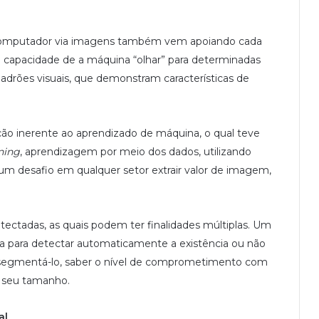
r computador via imagens também vem apoiando cada
 à capacidade de a máquina “olhar” para determinadas
drões visuais, que demonstram características de
ão inerente ao aprendizado de máquina, o qual teve
ning
, aprendizagem por meio dos dados, utilizando
 é um desafio em qualquer setor extrair valor de imagem,
etectadas, as quais podem ter finalidades múltiplas. Um
 para detectar automaticamente a existência ou não
segmentá-lo, saber o nível de comprometimento com
o seu tamanho.
al