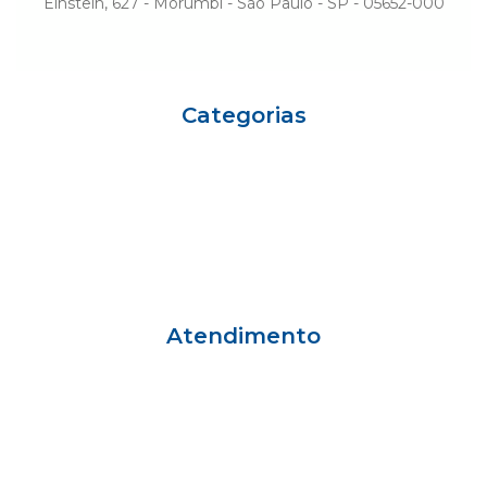
Einstein, 627 - Morumbi - São Paulo - SP - 05652-000
Categorias
Eu sou Einstein
Carreiras
Variedades
Ciência e Vida
Gestão
Einstein Social
Atendimento
Grande São Paulo
55 11 2151-1001
Outras Regiões
55 11 3004-3306