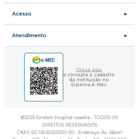
Fundo de Estímulo ao Conhecimento
Centro de Simulação Realística
Eu sou Einstein
Acesso
Graduação
Carreiras
Blog Fique por Dentro
Variedades
Área do Aluno
Ciência e Vida
Atendimento
Área do Professor
Gestão
Consulta de Diplomas
Einstein Social
Fale Conosco
Ouvidoria
Clique aqui
e consulte o cadastro
da instituição no
Sistema e-Mec
©2025 Einstein Hospital Israelita - TODOS OS
DIREITOS RESERVADOS
CNPJ: 60.765.823/0001-30 - Endereço: Av. Albert