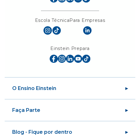
Escola Técnica
Para Empresas
Einstein Prepara
O Ensino Einstein
Sobre a Sociedade
Faça Parte
Sobre o Ensino Einstein
Nossas Unidades
Alumni
Biblioteca
Blog - Fique por dentro
Educação em Saúde da População
Centro de Imagem