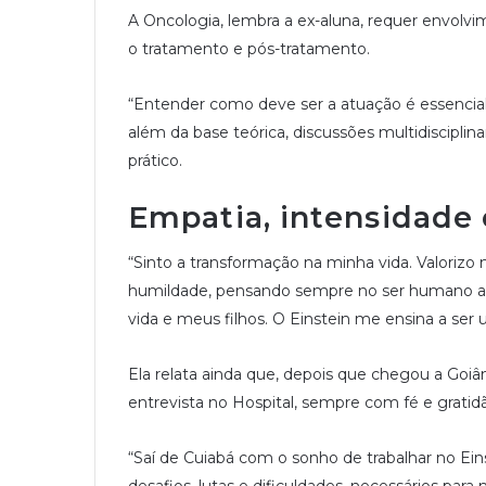
A Oncologia, lembra a ex-aluna, requer envolvi
o tratamento e pós-tratamento.
“Entender como deve ser a atuação é essencial
além da base teórica, discussões multidiscipli
prático.
Empatia, intensidade
“Sinto a transformação na minha vida. Valorizo
humildade, pensando sempre no ser humano ao
vida e meus filhos. O Einstein me ensina a ser
Ela relata ainda que, depois que chegou a Goi
entrevista no Hospital, sempre com fé e gratid
“Saí de Cuiabá com o sonho de trabalhar no Ei
desafios, lutas e dificuldades, necessários para