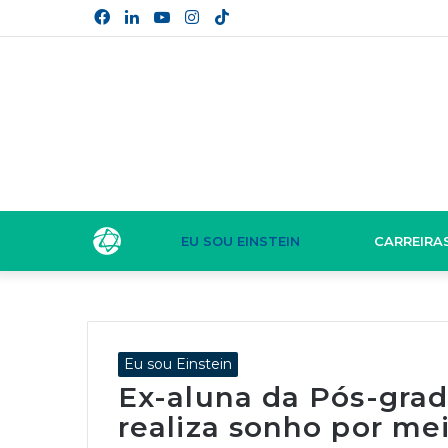
Facebook
Linkedin
YouTube
Instagram
TikTok
EU SOU EINSTEIN
CARREIRA
Eu sou Einstein
Ex-aluna da Pós-gra
realiza sonho por me