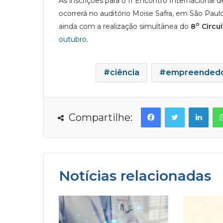
As inscrições para o II Encontro Internacion
ocorrerá no auditório Moise Safra, em São Paulo
o
ainda com a realização simultânea do
8
Circui
outubro
.
ciência
empreended
Facebook
Twitter
Linkedin
Compartilhe:
Notícias relacionadas