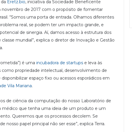
s da
Eretz.bio
, iniciativa da Sociedade Beneficente
a em novembro de 2017 com o propósito de fomentar
sil. “Somos uma porta de entrada. Olhamos diferentes
 problema real, se podem ter um impacto grande, e
otencial de sinergia. Aí, damos acesso à estrutura dos
e classe mundial”, explica o diretor de Inovação e Gestão
a.
prometida”) é uma
incubadora de startups
e leva às
s como propriedade intelectual, desenvolvimento de
disponibilizar espaço fixo ou acessos esporádicos em
de Vila Mariana
.
os de ciência da computação do nosso Laboratório de
m médico que tenha uma ideia de um produto e um
imento. Queremos que os processos decolem. Se
de nosso papel principal não ser esse”, explica Terra.