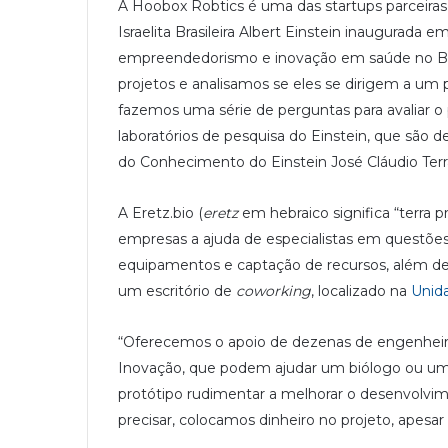
A Hoobox Robtics é uma das startups parceira
Israelita Brasileira Albert Einstein inaugurad
empreendedorismo e inovação em saúde no Bra
projetos e analisamos se eles se dirigem a um
fazemos uma série de perguntas para avaliar o p
laboratórios de pesquisa do Einstein, que são d
do Conhecimento do Einstein José Cláudio Terr
A Eretz.bio (
eretz
em hebraico significa “terra 
empresas a ajuda de especialistas em questõe
equipamentos e captação de recursos, além de 
um escritório de
coworking
, localizado na
Unida
“Oferecemos o apoio de dezenas de engenheir
Inovação, que podem ajudar um biólogo ou u
protótipo rudimentar a melhorar o desenvolv
precisar, colocamos dinheiro no projeto, apesar 