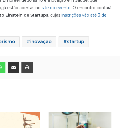
al de Empreendedorismo e Inovação em Saúde, que
, já estão abertas no
site do evento
. O encontro contará
to Einstein de Startups
, cujas
inscrições vão até 3 de
orismo
inovação
startup
WhatsApp
Compartilhar via e-mail
Imprimir