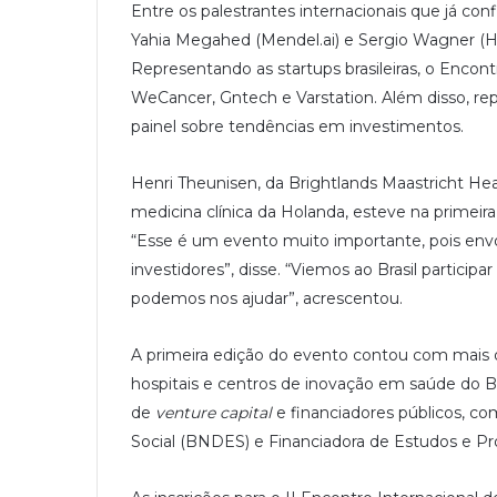
Entre os palestrantes internacionais que já con
Yahia Megahed (Mendel.ai) e Sergio Wagner (Hea
Representando as startups brasileiras, o Encon
WeCancer, Gntech e Varstation. Além disso, re
painel sobre tendências em investimentos.
Henri Theunisen, da Brightlands Maastricht He
medicina clínica da Holanda, esteve na primeir
“Esse é um evento muito importante, pois envo
investidores”, disse. “Viemos ao Brasil partic
podemos nos ajudar”, acrescentou.
A primeira edição do evento contou com mais d
hospitais e centros de inovação em saúde do Bra
de
venture capital
e financiadores públicos, 
Social (BNDES) e Financiadora de Estudos e Pro