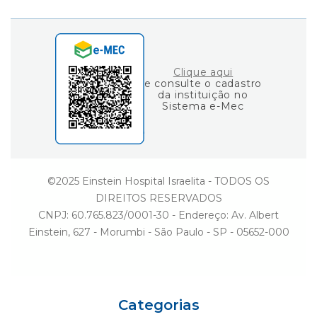
Gestão
Consulta de Diplomas
Einstein Social
Fale Conosco
Ouvidoria
Clique aqui
e consulte o cadastro
da instituição no
Sistema e-Mec
©2025 Einstein Hospital Israelita - TODOS OS
DIREITOS RESERVADOS
CNPJ: 60.765.823/0001-30 - Endereço: Av. Albert
Einstein, 627 - Morumbi - São Paulo - SP - 05652-000
Categorias